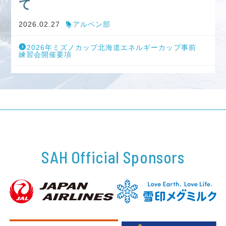
て
マスターズ
2026.02.27
アルペン部
教育本部
2026年ミズノカップ北海道エネルギーカップ事前
練習会開催要項
教育本部からのお知らせ
教育本部大会関係
教育本部 活動内容紹介
パッチテスト検定の開催風景
教育本部に関する各種情報
SAH Official Sponsors