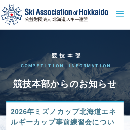
総務本部
総務本部からのお知らせ
競技本部
総務本部に関する各種情報
ＣＯＭＰＥＴＩＴＩＯＮ ＩＮＦＯＲＭＡＴＩＯＮ
競技本部
競技本部からのお知らせ
競技本部からのお知らせ
ウィンタースポーツ選手からのメッセージ
2026年ミズノカップ北海道エネ
ジャンプ
コンバインド
クロスカントリー
ルギーカップ事前練習会につい
アルペン
フリースタイル
スノーボード