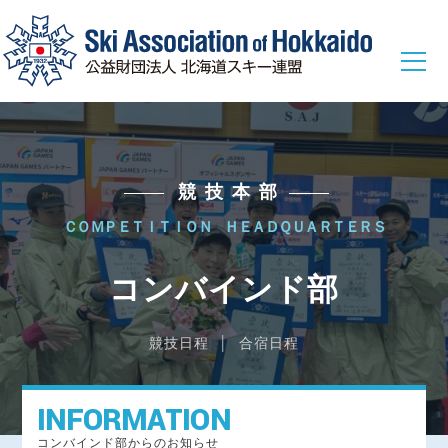
総務本部
競技本部
総務本部からのお知らせ
ＣＯＭＰＥＴＩＴＩＯＮ ＨＥＡＤＱＵＡＲＴＥＲＳ
総務本部に関する各種情報
コンバインド部
競技本部
競技本部からのお知らせ
競技日程
│
合宿日程
ウィンタースポーツ選手からのメッセージ
INFORMATION
ジャンプ
コンバインド
クロスカントリー
コンバインド部からのお知らせ