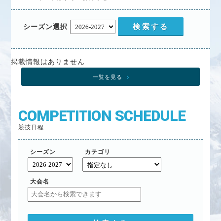
アルペン
フリースタイル
スノーボード
マスターズ
シーズン選択
教育本部
掲載情報はありません
教育本部からのお知らせ
一覧を見る
教育本部大会関係
COMPETITION SCHEDULE
教育本部 活動内容紹介
競技日程
パッチテスト検定の開催風景
教育本部に関する各種情報
シーズン
カテゴリ
大会名